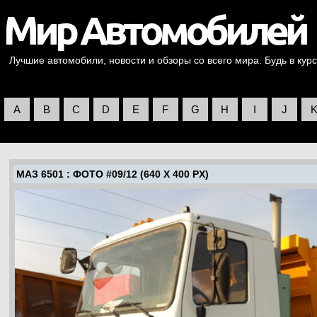
Лучшие автомобили, новости и обзоры со всего мира. Будь в курс
A
B
C
D
E
F
G
H
I
J
МАЗ 6501
: ФОТО #09/12 (640 X 400 PX)