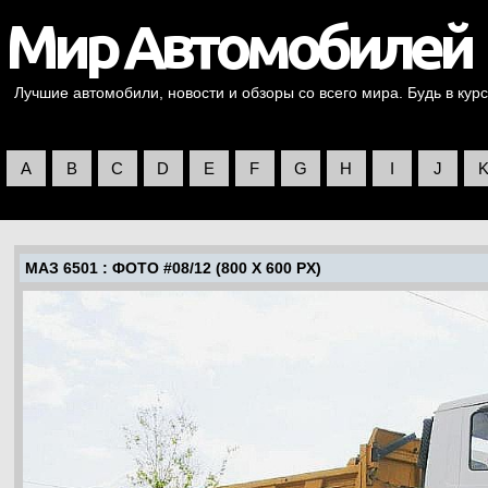
Лучшие автомобили, новости и обзоры со всего мира. Будь в курс
A
B
C
D
E
F
G
H
I
J
МАЗ 6501
: ФОТО #08/12 (800 X 600 PX)