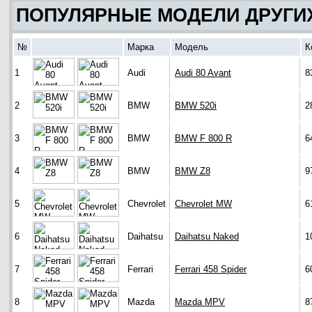
ПОПУЛЯРНЫЕ МОДЕЛИ ДРУГИ
№
Марка
Модель
К
1
Audi
Audi 80 Avant
8
2
BMW
BMW 520i
2
3
BMW
BMW F 800 R
6
4
BMW
BMW Z8
9
5
Chevrolet
Chevrolet MW
6
6
Daihatsu
Daihatsu Naked
1
7
Ferrari
Ferrari 458 Spider
6
8
Mazda
Mazda MPV
8