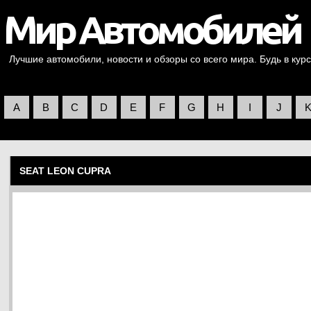
Лучшие автомобили, новости и обзоры со всего мира. Будь в курс
A
B
C
D
E
F
G
H
I
J
SEAT LEON CUPRA