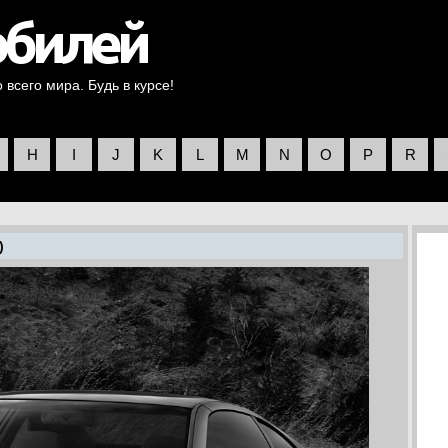
всего мира. Будь в курсе!
H
I
J
K
L
M
N
O
P
R
)