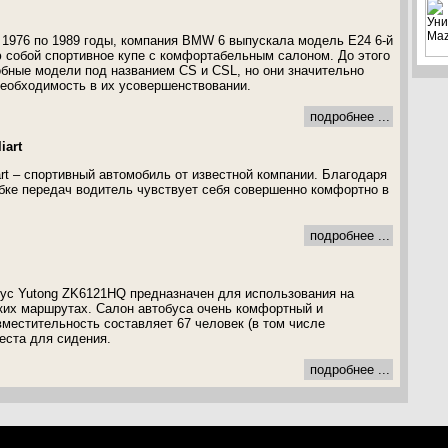
с 1976 по 1989 годы, компания BMW 6 выпускала модель E24 6-й
собой спортивное купе с комфортабельным салоном. До этого
бные модели под названием CS и CSL, но они значительно
необходимость в их усовершенствовании.
подробнее ...
iart
liart – спортивный автомобиль от известной компании. Благодаря
бке передач водитель чувствует себя совершенно комфортно в
подробнее ...
ус Yutong ZK6121HQ предназначен для использования на
ких маршрутах. Салон автобуса очень комфортный и
вместительность составляет 67 человек (в том числе
места для сидения.
подробнее ...