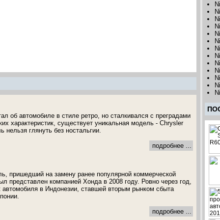
N
N
N
N
N
N
N
N
N
N
N
N
N
ПО
тал об автомобиле в стиле ретро, но сталкивался с преградами
их характеристик, существует уникальная модель - Chrysler
ль нельзя глянуть без ностальгии.
подробнее ...
ль, пришедший на замену ранее популярной коммерческой
ыл представлен компанией Хонда в 2008 году. Ровно через год,
 автомобиля в Индонезии, ставшей вторым рынком сбыта
понии.
подробнее ...