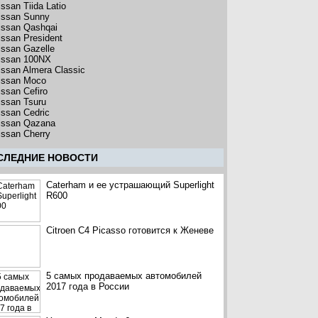
issan Tiida Latio
issan Sunny
issan Qashqai
issan President
issan Gazelle
issan 100NX
issan Almera Classic
issan Moco
issan Cefiro
issan Tsuru
issan Cedric
issan Qazana
issan Cherry
CЛЕДНИЕ НОВОСТИ
Caterham и ее устрашающий Superlight
R600
Citroen C4 Picasso готовится к Женеве
5 самых продаваемых автомобилей
2017 года в России