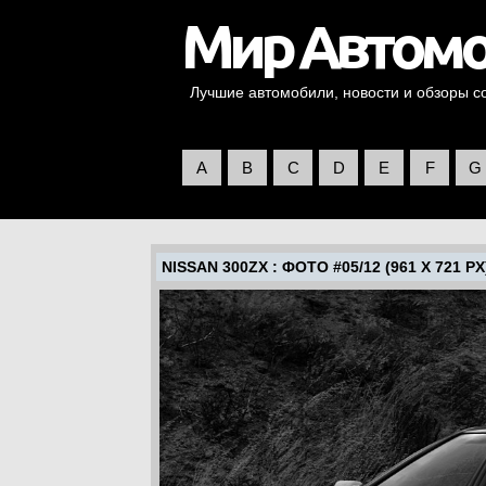
Лучшие автомобили, новости и обзоры со 
A
B
C
D
E
F
G
NISSAN 300ZX
: ФОТО #05/12 (961 X 721 PX