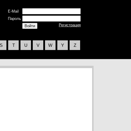
E-Mail
Пароль
Регистрация
S
T
U
V
W
Y
Z