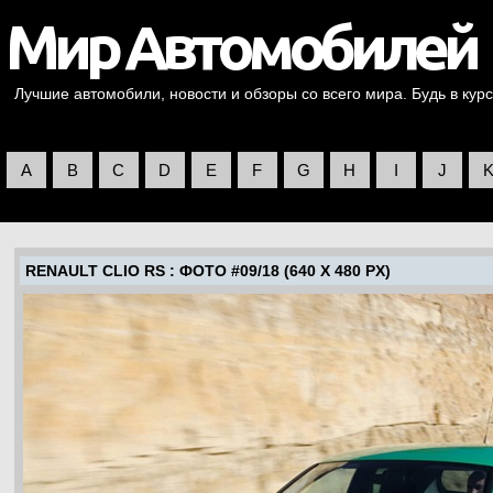
Лучшие автомобили, новости и обзоры со всего мира. Будь в курс
A
B
C
D
E
F
G
H
I
J
RENAULT CLIO RS
: ФОТО #09/18 (640 X 480 PX)