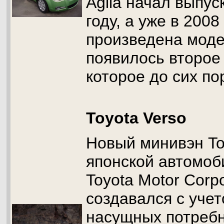
Agila начал выпус
году, а уже в 200
произведена моде
появилось второе
которое до сих по
Toyota Verso
Новый минивэн To
японской автомоб
Toyota Motor Corpo
создавался с уче
насущных потреб