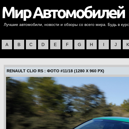
Лучшие автомобили, новости и обзоры со всего мира. Будь в курс
A
B
C
D
E
F
G
H
I
J
RENAULT CLIO RS
: ФОТО #11/18 (1280 X 960 PX)