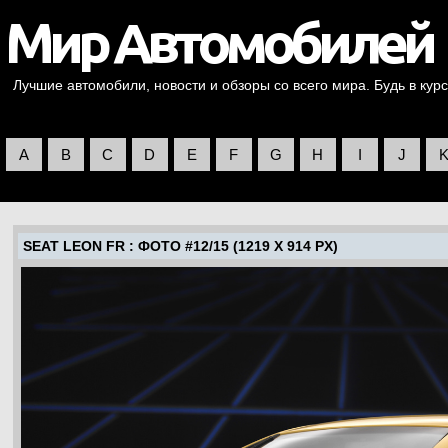
Лучшие автомобили, новости и обзоры со всего мира. Будь в курс
A
B
C
D
E
F
G
H
I
J
SEAT LEON FR
: ФОТО #12/15 (1219 X 914 PX)