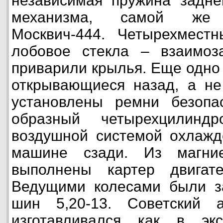
независимая пружина задне
механизма, самой же
Москвич-444. Четырехместн
лобовое стекла – взаимоз
приварили крылья. Еще одно 
открывающиеся назад, а не
установлены ремни безопас
образный четырехцилинд
воздушной системой охлажд
машине сзади. Из магни
выполнены картер двигат
Ведущими колесами были з
шин 5,20-13. Советский 
изготавливался как в эк