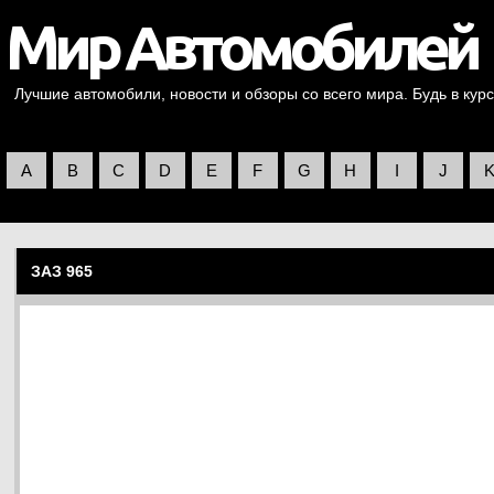
Лучшие автомобили, новости и обзоры со всего мира. Будь в курс
A
B
C
D
E
F
G
H
I
J
ЗАЗ 965