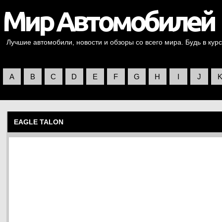
Лучшие автомобили, новости и обзоры со всего мира. Будь в курс
A
B
C
D
E
F
G
H
I
J
EAGLE TALON