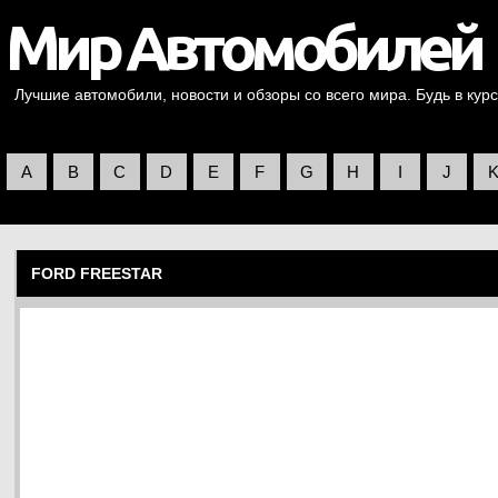
Лучшие автомобили, новости и обзоры со всего мира. Будь в курс
A
B
C
D
E
F
G
H
I
J
FORD FREESTAR