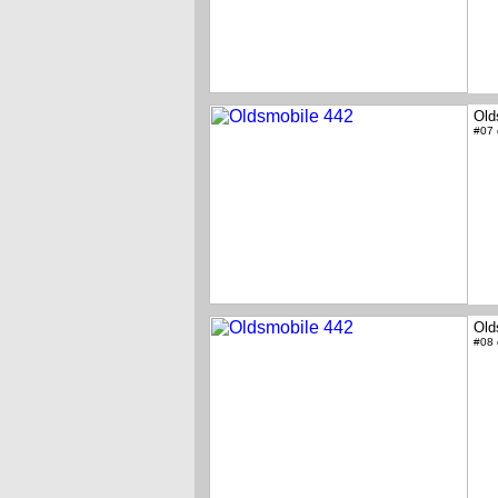
Old
#07
Old
#08