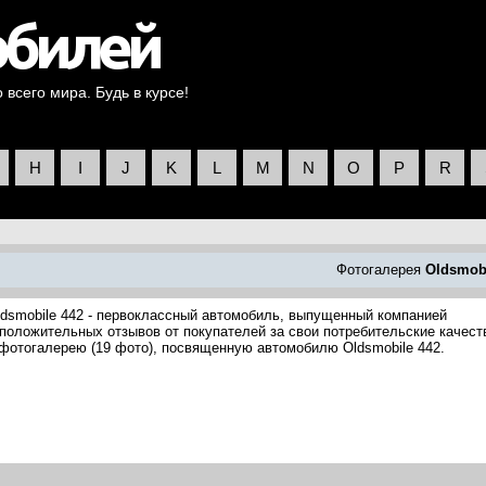
всего мира. Будь в курсе!
H
I
J
K
L
M
N
O
P
R
Фотогалерея
Oldsmob
ldsmobile 442 - первоклассный автомобиль, выпущенный компанией
 положительных отзывов от покупателей за свои потребительские качест
фотогалерею (19 фото), посвященную автомобилю Oldsmobile 442.