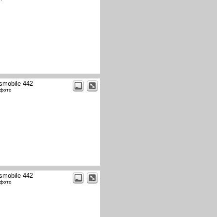
smobile 442
 фото
smobile 442
 фото