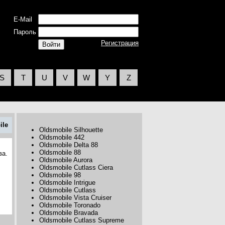
E-Mail
Пароль
Регистрация
S
T
U
V
W
Y
Z
ile
Oldsmobile Silhouette
Oldsmobile 442
Oldsmobile Delta 88
Oldsmobile 88
ва.
Oldsmobile Aurora
Oldsmobile Cutlass Ciera
Oldsmobile 98
Oldsmobile Intrigue
Oldsmobile Cutlass
Oldsmobile Vista Cruiser
Oldsmobile Toronado
Oldsmobile Bravada
Oldsmobile Cutlass Supreme