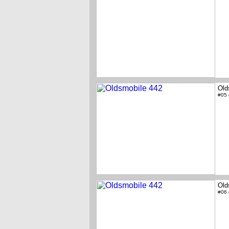
Old
#05
Old
#06