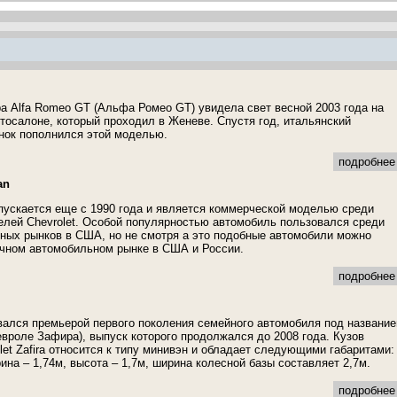
а Alfa Romeo GT (Альфа Ромео GT) увидела свет весной 2003 года на
осалоне, который проходил в Женеве. Спустя год, итальянский
нок пополнился этой моделью.
подробнее 
an
ускается еще с 1990 года и является коммерческой моделью среди
елей Chevrolet. Особой популярностью автомобиль пользовался среди
ных рынков в США, но не смотря а это подобные автомобили можно
ичном автомобильном рынке в США и России.
подробнее 
вался премьерой первого поколения семейного автомобиля под названи
Шевроле Зафира), выпуск которого продолжался до 2008 года. Кузов
let Zafira относится к типу минивэн и обладает следующими габаритами:
ина – 1,74м, высота – 1,7м, ширина колесной базы составляет 2,7м.
подробнее 