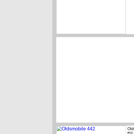
Old
#04