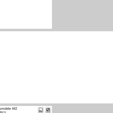
smobile 442
 фото