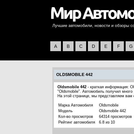
Лучшие автомобили, новости и обзоры со 
A
B
C
D
E
F
G
OLDSMOBILE 442
Oldsmobile 442
- краткая информация: O
"Oldsmobile". Автомобиль получил много
На этой странице, мы представляем вам 
Марка Автомобиля
Oldsmobile
Модель
Oldsmobile 442
Кол-во просмотров
64314 просмотров
Рейтинг автомобиля
6.8 из 10