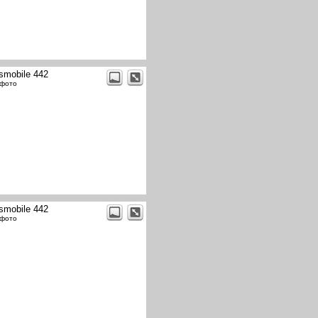
smobile 442
 фото
smobile 442
 фото