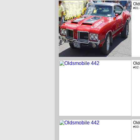
Old
#01
Old
#02
Old
#03