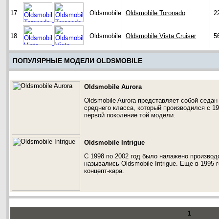
17
Oldsmobile
Oldsmobile Toronado
2
18
Oldsmobile
Oldsmobile Vista Cruiser
5
ПОПУЛЯРНЫЕ МОДЕЛИ OLDSMOBILE
Oldsmobile Aurora
Oldsmobile Aurora представляет собой седа
среднего класса, который производился с 19
первой поколение той модели.
Oldsmobile Intrigue
С 1998 по 2002 год было налажено производ
назывались Oldsmobile Intrigue. Еще в 1995
концепт-кара.
1