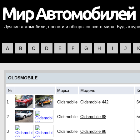
Лучшие автомобили, новости и обзоры со всего мира. Будь в курс
A
B
C
D
E
F
G
H
I
J
OLDSMOBILE
№
Марка
Модель
К
1
Oldsmobile
Oldsmobile 442
6
2
Oldsmobile
Oldsmobile 88
5
3
Oldsmobile
Oldsmobile 98
4