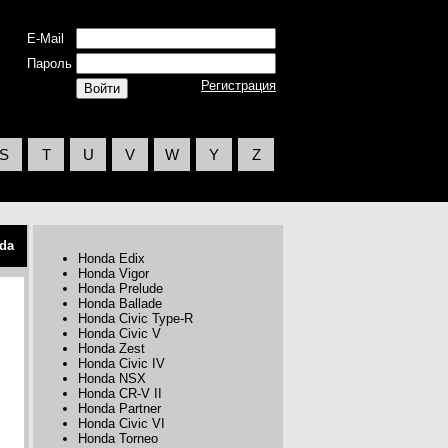
E-Mail
Пароль
Регистрация
S
T
U
V
W
Y
Z
da
Honda Edix
Honda Vigor
Honda Prelude
Honda Ballade
Honda Civic Type-R
Honda Civic V
Honda Zest
Honda Civic IV
Honda NSX
Honda CR-V II
Honda Partner
Honda Civic VI
Honda Torneo