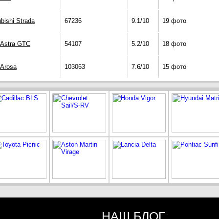
bishi Strada
67236
9.1/10
19 фото
 Astra GTC
54107
5.2/10
18 фото
 Arosa
103063
7.6/10
15 фото
НАШ БЛОГ