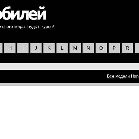
всего мира. Будь в курсе!
H
I
J
K
L
M
N
O
P
R
Все модели
Hon