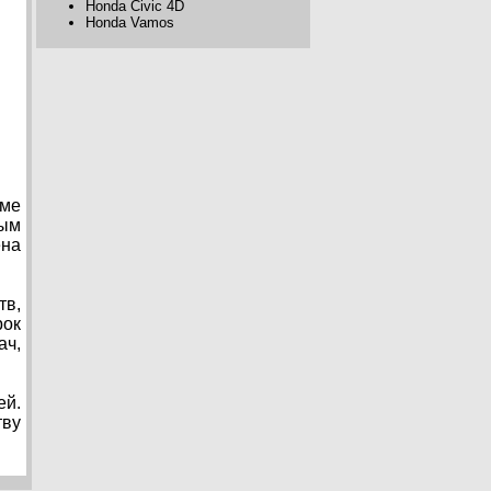
Honda Civic 4D
Honda Vamos
рме
ным
ена
тв,
рок
ач,
ей.
тву