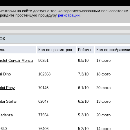
ментарии на сайте доступна только зарегистрированным пользователям.
 пройдите простейшую процедуру
регистрации
.
ОК
ель
Кол-во просмотров
Рейтинг
Кол-во изображен
rolet Corvair Monza
80251
8.5/10
17 фото
ri Dino
102368
7.3/10
18 фото
dai Pony
70145
6.1/10
20 фото
ai Stellar
62047
6.2/10
13 фото
Cadenza
77554
5.3/10
20 фото
 640
76406
5.2/10
14 фото