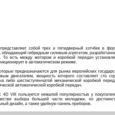
 представляет собой трех и пятидверный хэтчбек в фо
н, обладающий гибридным силовым агрегатом, разработан
. То есть между мотором и коробкой передач установл
ункционирует в автоматическом режиме.
которые предназначаются для рынка европейских государс
вым двигателем, мощность которого составляет сто со
а либо шестиступенчатой механической коробкой перед
ческой автоматической коробкой передач.
 4D VIII пользуется немалой популярностью у покупател
честве выбора большей части молодежи, по достоинс
ный дизайн, а также удобную панель приборов.