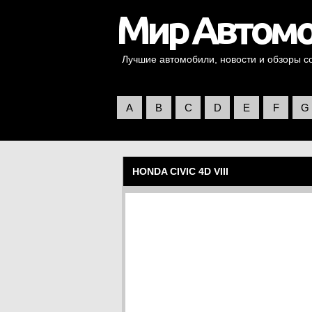
Лучшие автомобили, новости и обзоры со 
A
B
C
D
E
F
G
HONDA CIVIC 4D VIII