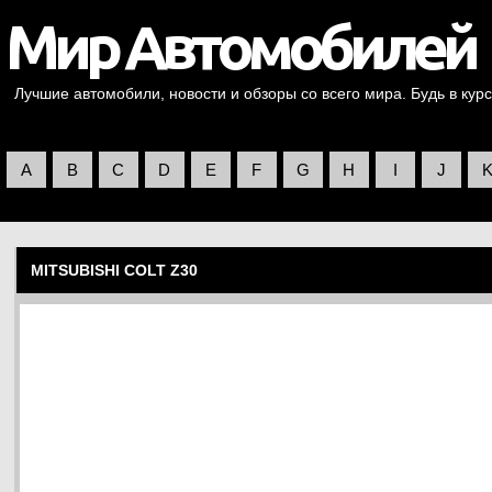
Лучшие автомобили, новости и обзоры со всего мира. Будь в курс
A
B
C
D
E
F
G
H
I
J
MITSUBISHI COLT Z30