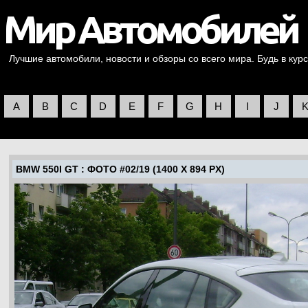
Лучшие автомобили, новости и обзоры со всего мира. Будь в курс
A
B
C
D
E
F
G
H
I
J
BMW 550I GT
: ФОТО #02/19 (1400 X 894 PX)