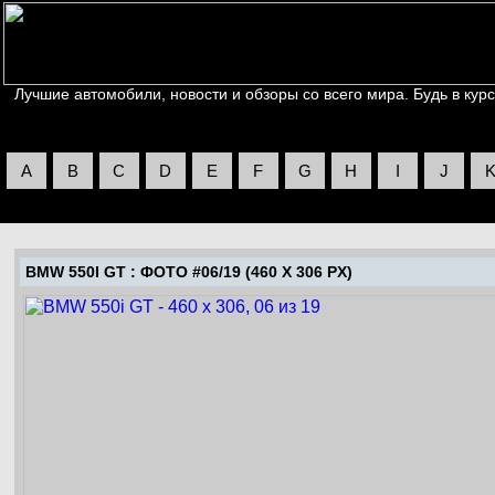
Лучшие автомобили, новости и обзоры со всего мира. Будь в курс
A
B
C
D
E
F
G
H
I
J
BMW 550I GT
: ФОТО #06/19 (460 X 306 PX)