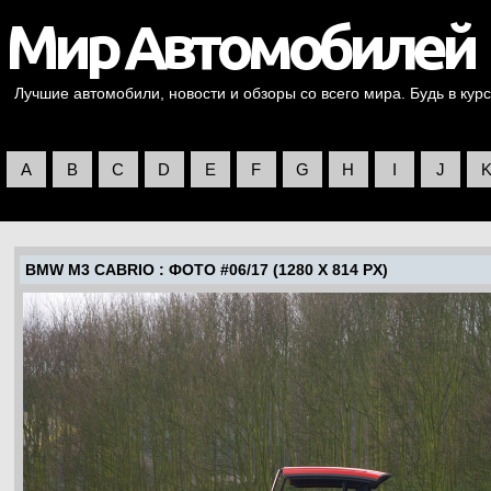
Лучшие автомобили, новости и обзоры со всего мира. Будь в курс
A
B
C
D
E
F
G
H
I
J
BMW M3 CABRIO
: ФОТО #06/17 (1280 X 814 PX)