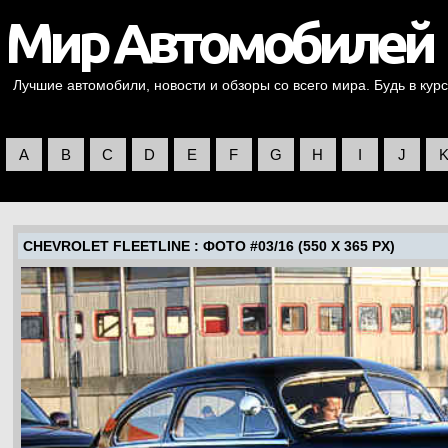
Лучшие автомобили, новости и обзоры со всего мира. Будь в курс
A
B
C
D
E
F
G
H
I
J
CHEVROLET FLEETLINE
: ФОТО #03/16 (550 X 365 PX)