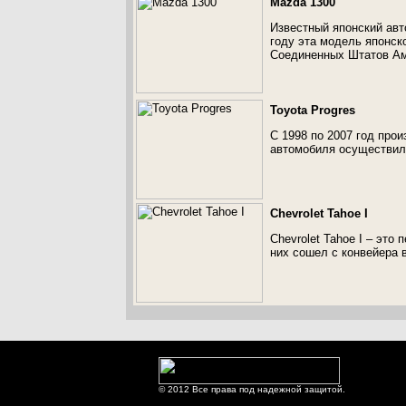
Mazda 1300
Известный японский ав
году эта модель японск
Соединенных Штатов Ам
Toyota Progres
С 1998 по 2007 год про
автомобиля осуществили
Chevrolet Tahoe I
Chevrolet Tahoe I – это
них сошел с конвейера в
© 2012 Все права под надежной защитой.