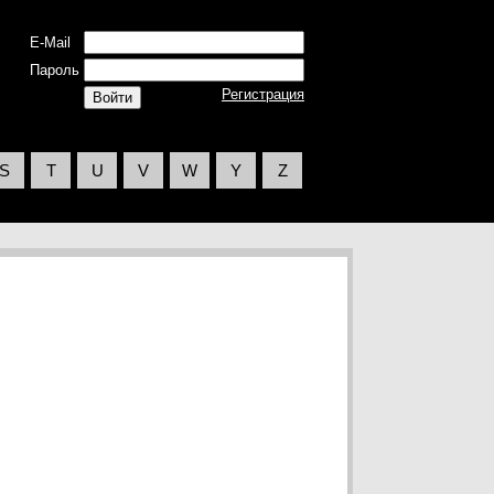
E-Mail
Пароль
Регистрация
S
T
U
V
W
Y
Z