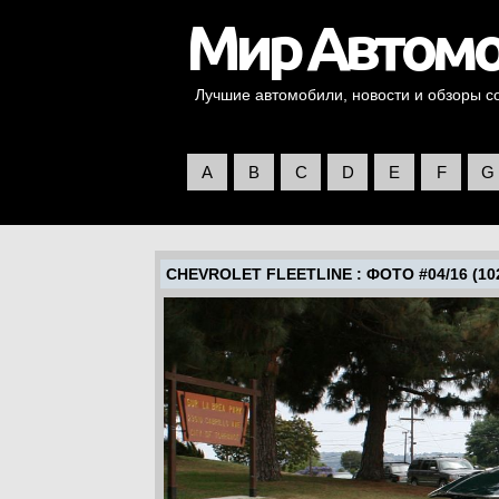
Лучшие автомобили, новости и обзоры со 
A
B
C
D
E
F
G
CHEVROLET FLEETLINE
: ФОТО #04/16 (102