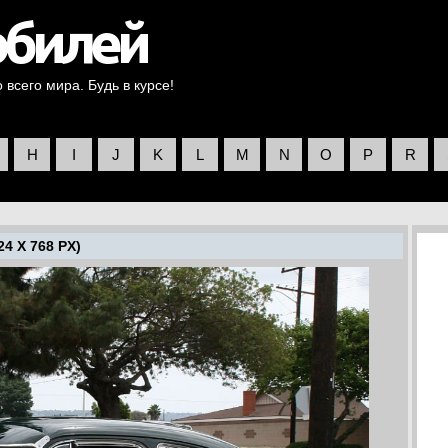
всего мира. Будь в курсе!
H
I
J
K
L
M
N
O
P
R
4 X 768 PX)