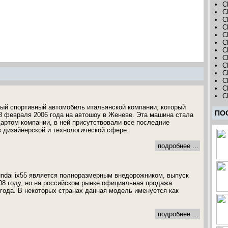
C
C
C
C
C
C
C
C
C
Ch
C
C
C
йный спортивный автомобиль итальянской компании, который
ПО
 февраля 2006 года на автошоу в Женеве. Эта машина стала
артом компании, в ней присутствовали все последние
 дизайнерской и технологической сфере.
подробнее ...
ndai ix55 является полноразмерным внедорожником, выпуск
008 году, но на российском рынке официальная продажа
 года. В некоторых странах данная модель именуется как
подробнее ...