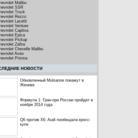
hevrolet Malibu
hevrolet SSR
hevrolet Truck
hevrolet Rezzo
hevrolet Lacetti
hevrolet Venture
hevrolet Captiva
hevrolet Epica
hevrolet Pickup
evrolet Zafira
hevrolet Chevelle Malibu
hevrolet Aveo
hevrolet Prisma
CЛЕДНИЕ НОВОСТИ
Обновленный Mulsanne покажут в
Женеве
Формула 1: Гран-при России пройдет в
ноябре 2014 года
Q6 против X6: Audi пообещала кросс-
купе