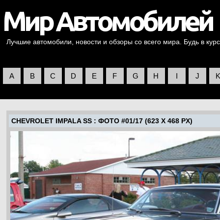
Лучшие автомобили, новости и обзоры со всего мира. Будь в курс
A
B
C
D
E
F
G
H
I
J
CHEVROLET IMPALA SS
: ФОТО #01/17 (623 X 468 PX)