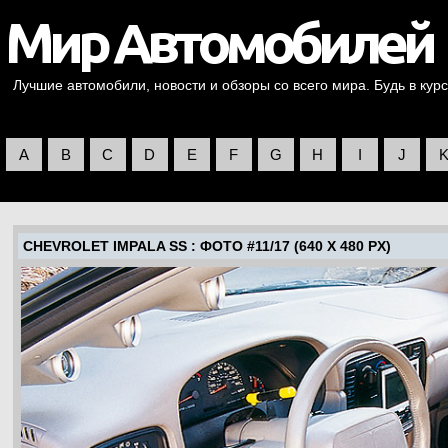
Лучшие автомобили, новости и обзоры со всего мира. Будь в курс
A
B
C
D
E
F
G
H
I
J
CHEVROLET IMPALA SS
: ФОТО #11/17 (640 X 480 PX)