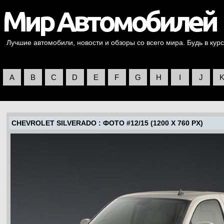
Лучшие автомобили, новости и обзоры со всего мира. Будь в курс
A
B
C
D
E
F
G
H
I
J
CHEVROLET SILVERADO
: ФОТО #12/15 (1200 X 760 PX)