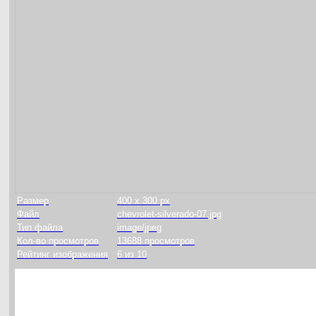
Размер
400 x 300 px
Файл
chevrolet-silverado-07.jpg
Тип файла
image/jpeg
Кол-во просмотров
13688 просмотров
Рейтинг изображения
6 из 10