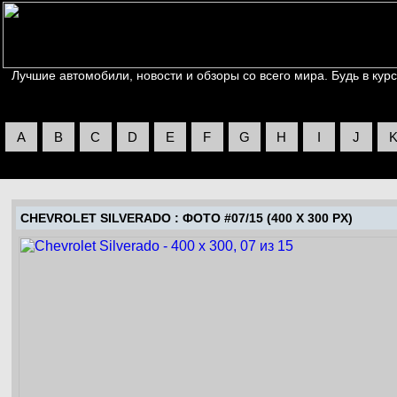
Лучшие автомобили, новости и обзоры со всего мира. Будь в курс
A
B
C
D
E
F
G
H
I
J
CHEVROLET SILVERADO
: ФОТО #07/15 (400 X 300 PX)