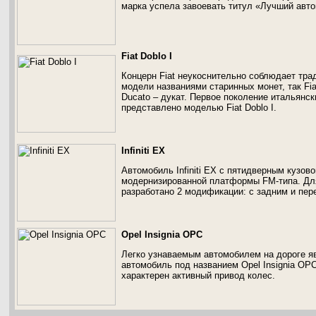
марка успела завоевать титул «Лучший авт
Fiat Doblo I
Концерн Fiat неукоснительно соблюдает тр
модели названиями старинных монет, так Fiat 
Ducato – дукат. Первое поколение итальянс
представлено моделью Fiat Doblo I.
Infiniti EX
Автомобиль Infiniti EX с пятидверным кузово
модернизированной платформы FM-типа. Дл
разработано 2 модификации: с задним и пе
Opel Insignia OPC
Легко узнаваемым автомобилем на дороге я
автомобиль под названием Opel Insignia OP
характерен активный привод колес.