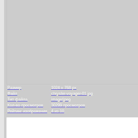
Размер
1024 x 768 px
Файл
chrysler-voyager-01.jpg
Тип файла
image/jpeg
Кол-во просмотров
30299 просмотров
Рейтинг изображения
4 из 10