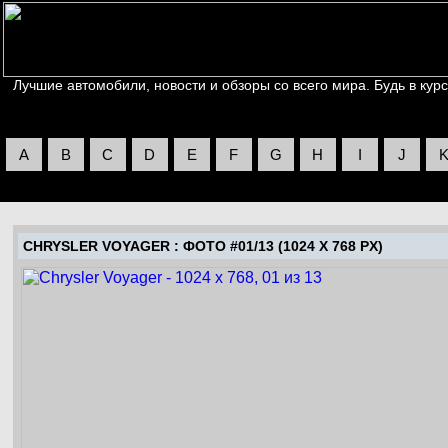
Лучшие автомобили, новости и обзоры со всего мира. Будь в курс
A
B
C
D
E
F
G
H
I
J
CHRYSLER VOYAGER
: ФОТО #01/13 (1024 X 768 PX)