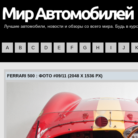
Лучшие автомобили, новости и обзоры со всего мира. Будь в курс
A
B
C
D
E
F
G
H
I
J
FERRARI 500
: ФОТО #09/11 (2048 X 1536 PX)