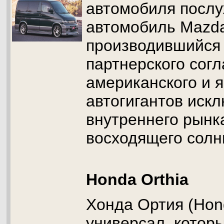
автомобиля послу
автомобиль Mazda
производившийся 
партнерского сог
американского и я
автогигантов иск
внутреннего рынк
восходящего солн
Honda Orthia
Хонда Ортия (Hond
универсал, котор