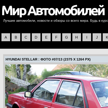
Лучшие автомобили, новости и обзоры со всего мира. Будь в курс
A
B
C
D
E
F
G
H
I
J
HYUNDAI STELLAR
: ФОТО #07/13 (2375 X 1264 PX)