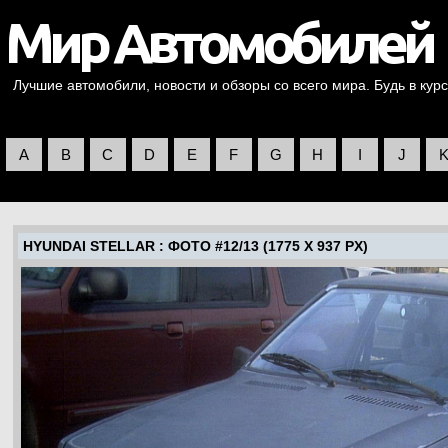
Лучшие автомобили, новости и обзоры со всего мира. Будь в курс
A
B
C
D
E
F
G
H
I
J
HYUNDAI STELLAR
: ФОТО #12/13 (1775 X 937 PX)