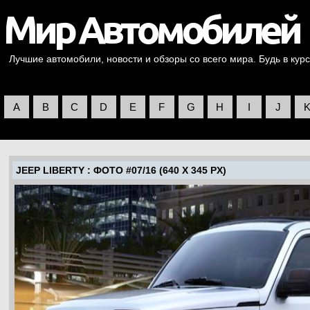
Лучшие автомобили, новости и обзоры со всего мира. Будь в курс
A
B
C
D
E
F
G
H
I
J
JEEP LIBERTY
: ФОТО #07/16 (640 X 345 PX)