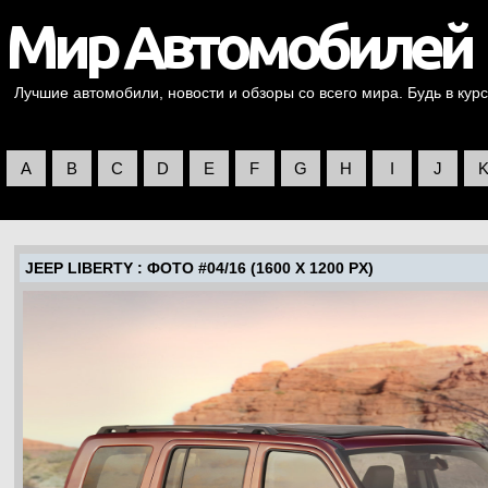
Лучшие автомобили, новости и обзоры со всего мира. Будь в курс
A
B
C
D
E
F
G
H
I
J
JEEP LIBERTY
: ФОТО #04/16 (1600 X 1200 PX)