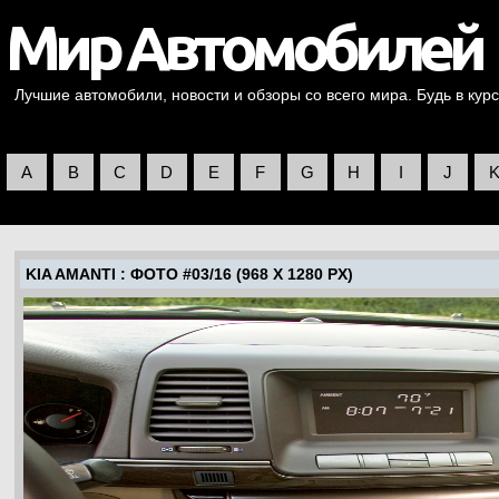
Лучшие автомобили, новости и обзоры со всего мира. Будь в курс
A
B
C
D
E
F
G
H
I
J
KIA AMANTI
: ФОТО #03/16 (968 X 1280 PX)