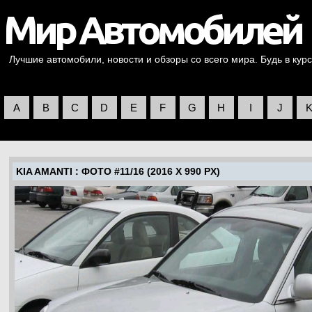
Лучшие автомобили, новости и обзоры со всего мира. Будь в курс
A
B
C
D
E
F
G
H
I
J
KIA AMANTI
: ФОТО #11/16 (2016 X 990 PX)