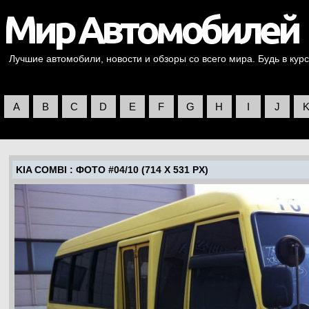
Лучшие автомобили, новости и обзоры со всего мира. Будь в курс
A
B
C
D
E
F
G
H
I
J
KIA COMBI
: ФОТО #04/10 (714 X 531 PX)