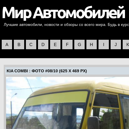
Лучшие автомобили, новости и обзоры со всего мира. Будь в курс
A
B
C
D
E
F
G
H
I
J
KIA COMBI
: ФОТО #08/10 (625 X 469 PX)