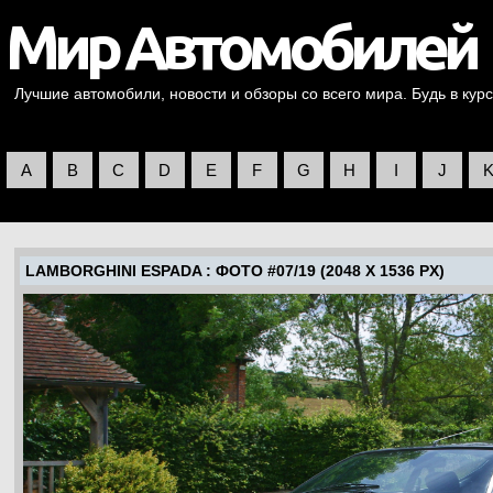
Лучшие автомобили, новости и обзоры со всего мира. Будь в курс
A
B
C
D
E
F
G
H
I
J
LAMBORGHINI ESPADA
: ФОТО #07/19 (2048 X 1536 PX)