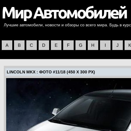
Лучшие автомобили, новости и обзоры со всего мира. Будь в курс
A
B
C
D
E
F
G
H
I
J
LINCOLN MKX
: ФОТО #11/18 (450 X 300 PX)