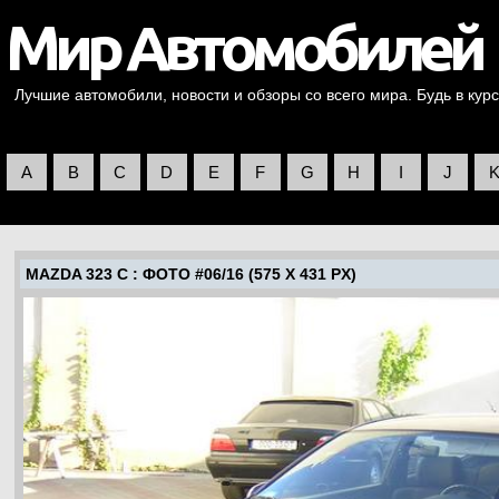
Лучшие автомобили, новости и обзоры со всего мира. Будь в курс
A
B
C
D
E
F
G
H
I
J
MAZDA 323 C
: ФОТО #06/16 (575 X 431 PX)