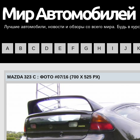
Лучшие автомобили, новости и обзоры со всего мира. Будь в курс
A
B
C
D
E
F
G
H
I
J
MAZDA 323 C
: ФОТО #07/16 (700 X 525 PX)