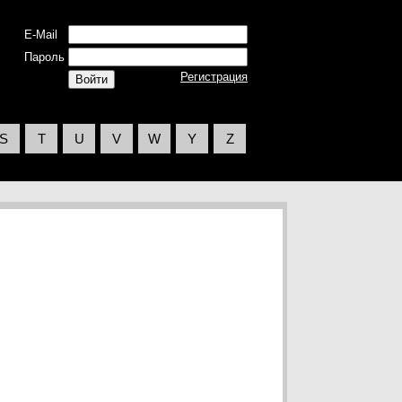
E-Mail
Пароль
Регистрация
S
T
U
V
W
Y
Z