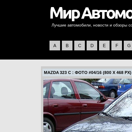
Лучшие автомобили, новости и обзоры со 
A
B
C
D
E
F
G
MAZDA 323 C
: ФОТО #04/16 (800 X 468 PX)