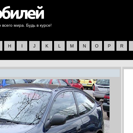
всего мира. Будь в курсе!
H
I
J
K
L
M
N
O
P
R