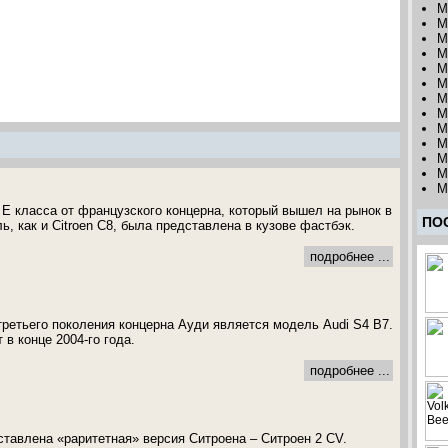
M
M
M
M
M
M
M
M
M
M
M
M
M
 Е класса от французского концерна, который вышел на рынок в
ПО
ь, как и Citroen C8, была представлена в кузове фастбэк.
подробнее ...
ретьего поколения концерна Ауди является модель Audi S4 B7.
в конце 2004-го года.
подробнее ...
авлена «раритетная» версия Ситроена – Ситроен 2 CV.