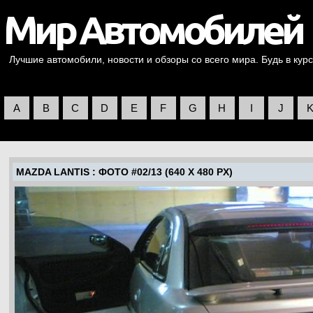
Лучшие автомобили, новости и обзоры со всего мира. Будь в курс
A
B
C
D
E
F
G
H
I
J
MAZDA LANTIS
: ФОТО #02/13 (640 X 480 PX)