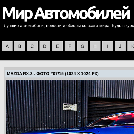
Лучшие автомобили, новости и обзоры со всего мира. Будь в курс
A
B
C
D
E
F
G
H
I
J
MAZDA RX-3
: ФОТО #07/15 (1024 X 1024 PX)