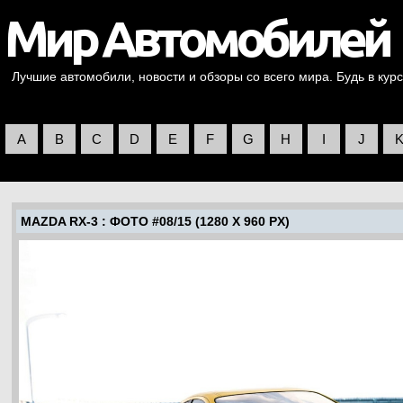
Лучшие автомобили, новости и обзоры со всего мира. Будь в курс
A
B
C
D
E
F
G
H
I
J
MAZDA RX-3
: ФОТО #08/15 (1280 X 960 PX)