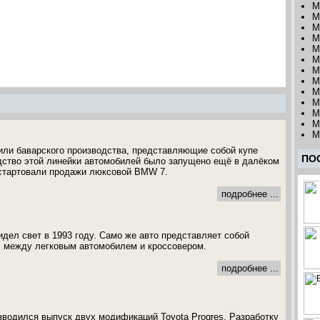
M
M
M
M
M
M
M
M
M
M
M
M
M
ли баварского производства, представляющие собой купе
ПО
дство этой линейки автомобилей было запущено ещё в далёком
д стартовали продажи люксовой BMW 7.
подробнее ...
идел свет в 1993 году. Само же авто представляет собой
, между легковым автомобилем и кроссовером.
подробнее ...
изводился выпуск двух модификаций Toyota Progres. Разработку