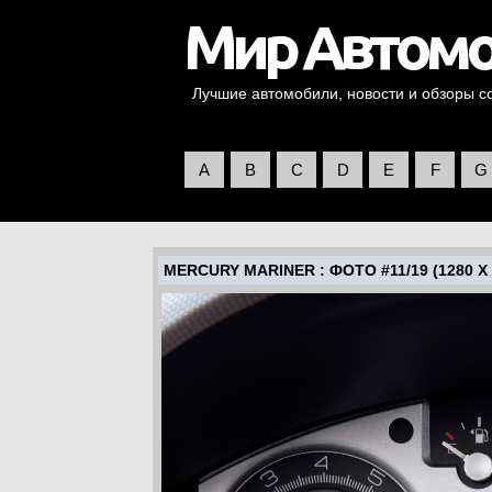
Лучшие автомобили, новости и обзоры со 
A
B
C
D
E
F
G
MERCURY MARINER
: ФОТО #11/19 (1280 X 