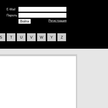
E-Mail
Пароль
Регистрация
S
T
U
V
W
Y
Z