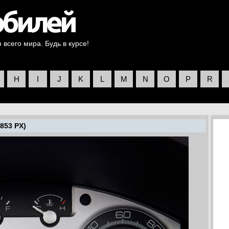
всего мира. Будь в курсе!
H
I
J
K
L
M
N
O
P
R
853 PX)