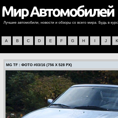
Лучшие автомобили, новости и обзоры со всего мира. Будь в курс
A
B
C
D
E
F
G
H
I
J
MG TF
: ФОТО #03/16 (756 X 528 PX)