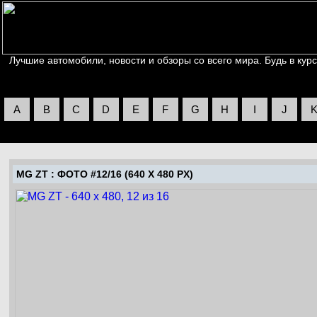
Лучшие автомобили, новости и обзоры со всего мира. Будь в курс
A
B
C
D
E
F
G
H
I
J
MG ZT
: ФОТО #12/16 (640 X 480 PX)