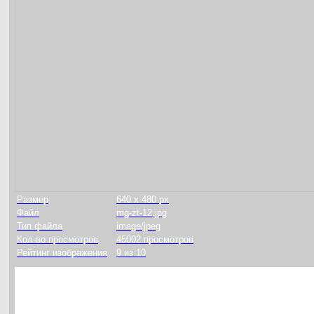
Размер
640 x 480 px
Файл
mg-zt-12.jpg
Тип файла
image/jpeg
Кол-во просмотров
45002 просмотров
Рейтинг изображения
9 из 10