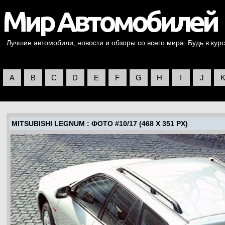
Лучшие автомобили, новости и обзоры со всего мира. Будь в курс
A
B
C
D
E
F
G
H
I
J
MITSUBISHI LEGNUM
: ФОТО #10/17 (468 X 351 PX)