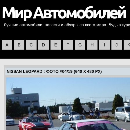
Лучшие автомобили, новости и обзоры со всего мира. Будь в курс
A
B
C
D
E
F
G
H
I
J
NISSAN LEOPARD
: ФОТО #04/19 (640 X 480 PX)