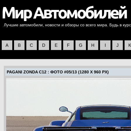
Лучшие автомобили, новости и обзоры со всего мира. Будь в курс
A
B
C
D
E
F
G
H
I
J
PAGANI ZONDA C12
: ФОТО #05/13 (1280 X 960 PX)