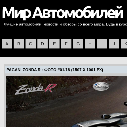
Лучшие автомобили, новости и обзоры со всего мира. Будь в курс
A
B
C
D
E
F
G
H
I
J
PAGANI ZONDA R
: ФОТО #01/18 (1507 X 1001 PX)