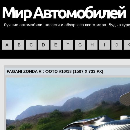
Лучшие автомобили, новости и обзоры со всего мира. Будь в курс
A
B
C
D
E
F
G
H
I
J
PAGANI ZONDA R
: ФОТО #10/18 (1507 X 733 PX)