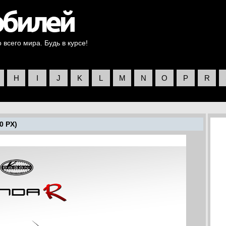
всего мира. Будь в курсе!
H
I
J
K
L
M
N
O
P
R
0 PX)