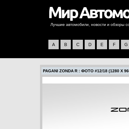
Лучшие автомобили, новости и обзоры со 
A
B
C
D
E
F
G
PAGANI ZONDA R
: ФОТО #12/18 (1280 X 96