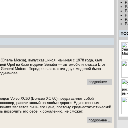
P
P
P
P
P
P
ПО
(Опель Монза), выпускавшийся, начиная с 1978 года, был
ией Opel на базе модели Senator — автомобиля класса Е от
 General Motors. Передняя часть этих двух моделей была
одинакова.
подробнее ...
едов Volvo XC60 (Вольво ХС 60) представляет собой
оссовер, рассчитанный на любые дороги. Единственным
мобиля является лишь его цена, поэтому среднестатистический
ь позволить его себе, к сожалению, не сможет.
подробнее ...