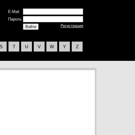
E-Mail
Пароль
Регистрация
S
T
U
V
W
Y
Z